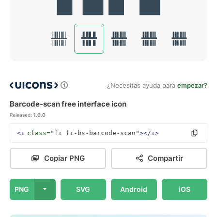
¿Necesitas ayuda para
empezar?
Barcode-scan free interface icon
Released:
1.0.0
<i
class=
"fi fi-bs-barcode-scan"
></i>
Copiar PNG
Compartir
PNG
SVG
Android
iOS