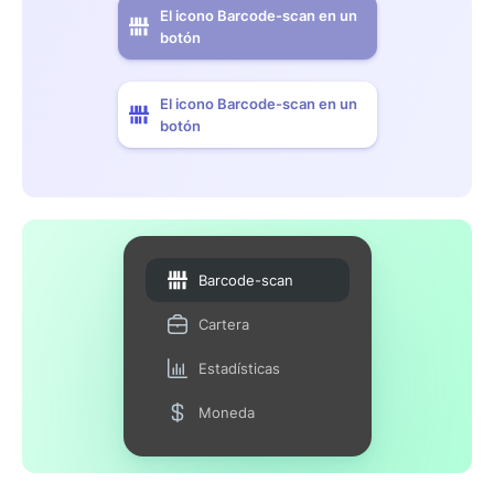
El icono Barcode-scan en un
botón
El icono Barcode-scan en un
botón
Barcode-scan
Cartera
Estadísticas
Moneda