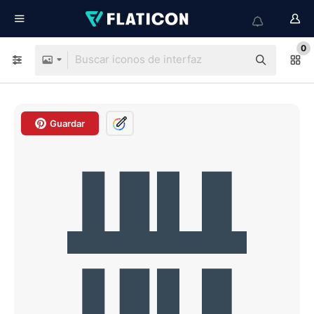
0
Guardar