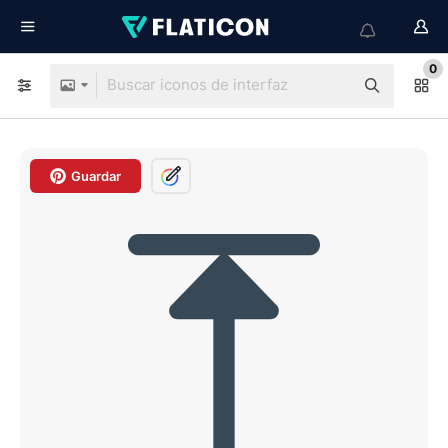
0
Guardar