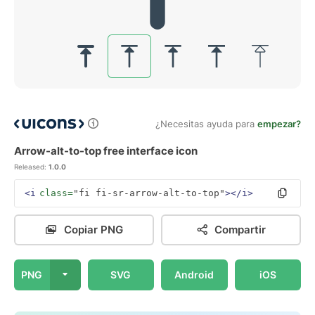
¿Necesitas ayuda para
empezar?
Arrow-alt-to-top free interface icon
Released:
1.0.0
<i
class=
"fi fi-sr-arrow-alt-to-top"
></i>
Copiar PNG
Compartir
PNG
SVG
Android
iOS