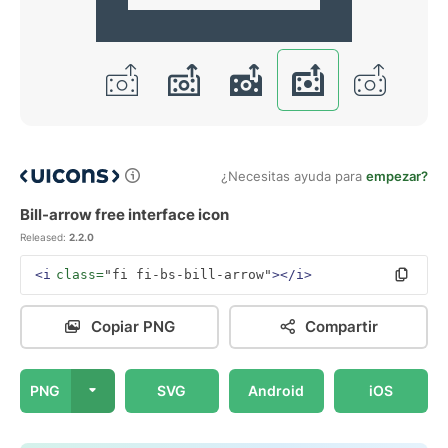
¿Necesitas ayuda para
empezar?
Bill-arrow free interface icon
Released:
2.2.0
<i
class=
"fi fi-bs-bill-arrow"
></i>
Copiar PNG
Compartir
PNG
SVG
Android
iOS