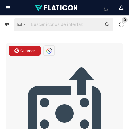
0
Guardar