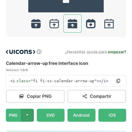
¿Necesitas ayuda para
empezar?
Calendar-arrow-up free interface icon
Released:
1.0.0
<i
class=
"fi fi-ss-calendar-arrow-up"
></i>
Copiar PNG
Compartir
PNG
SVG
Android
iOS