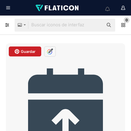
0
Guardar