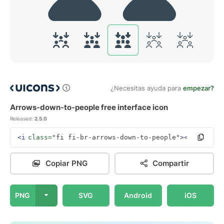
¿Necesitas ayuda para
empezar?
Arrows-down-to-people free interface icon
Released:
2.5.0
<i
class=
"fi fi-br-arrows-down-to-people"
></i>
Copiar PNG
Compartir
PNG
SVG
Android
iOS