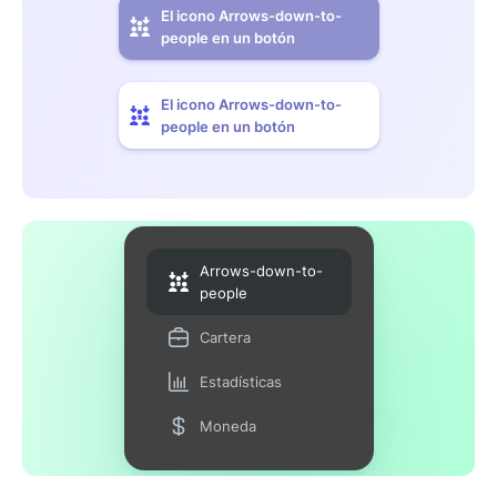
El icono Arrows-down-to-
people en un botón
El icono Arrows-down-to-
people en un botón
Arrows-down-to-
people
Cartera
Estadísticas
Moneda