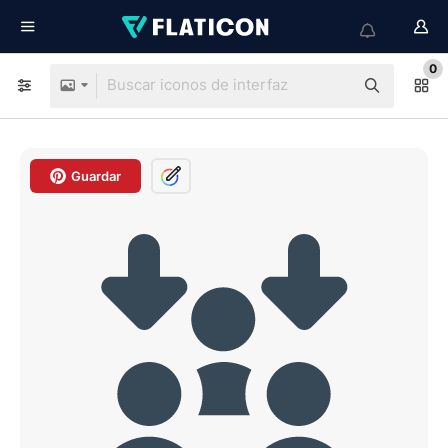
0
Guardar