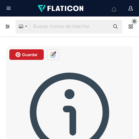
0
Guardar