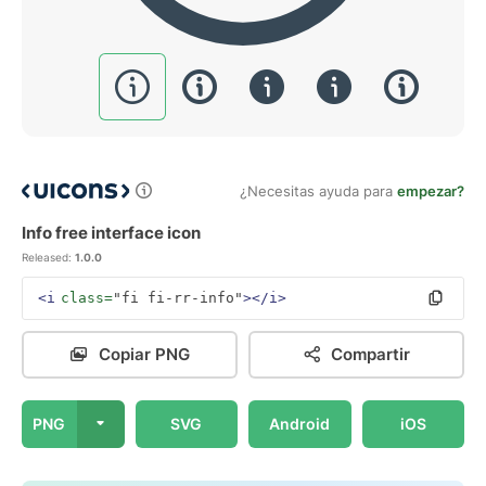
¿Necesitas ayuda para
empezar?
Info free interface icon
Released:
1.0.0
<i
class=
"fi fi-rr-info"
></i>
Copiar PNG
Compartir
PNG
SVG
Android
iOS