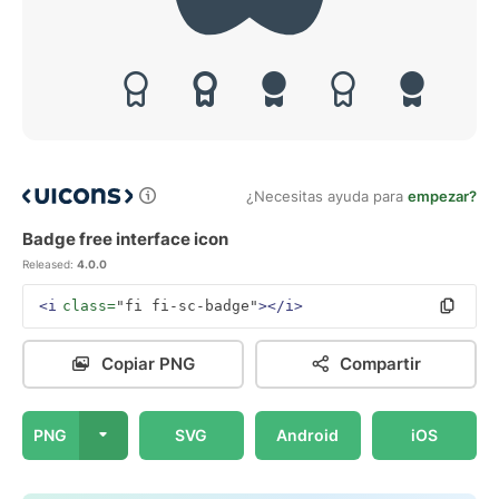
¿Necesitas ayuda para
empezar?
Badge free interface icon
Released:
4.0.0
<i
class=
"fi fi-sc-badge"
></i>
Copiar PNG
Compartir
PNG
SVG
Android
iOS