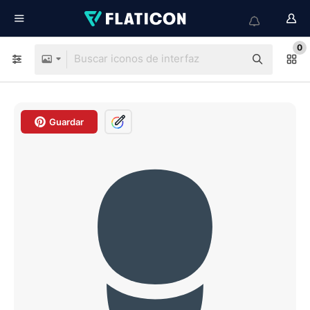
0
Guardar