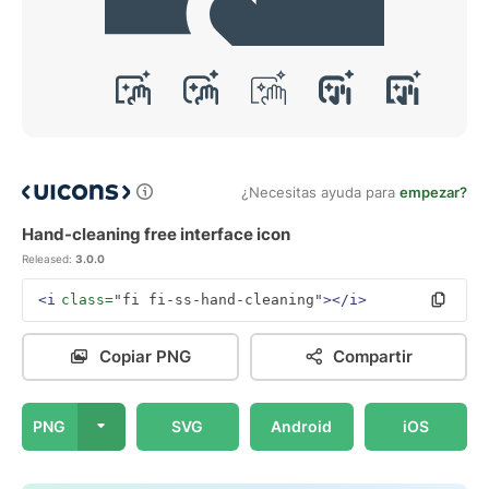
¿Necesitas ayuda para
empezar?
Hand-cleaning free interface icon
Released:
3.0.0
<i
class=
"fi fi-ss-hand-cleaning"
></i>
Copiar PNG
Compartir
PNG
SVG
Android
iOS