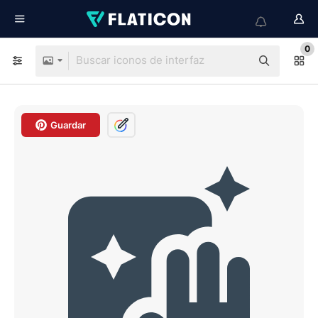
0
Guardar