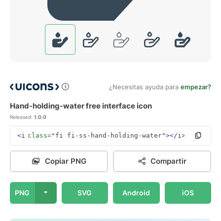
¿Necesitas ayuda para
empezar?
Hand-holding-water free interface icon
Released:
1.0.0
<i
class=
"fi fi-ss-hand-holding-water"
></i>
Copiar PNG
Compartir
PNG
SVG
Android
iOS