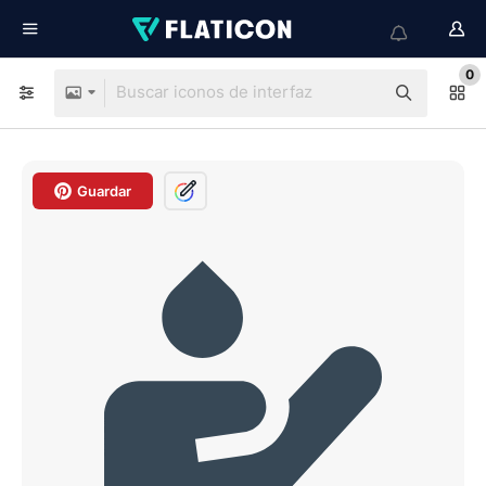
0
Guardar