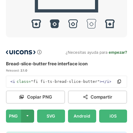
¿Necesitas ayuda para
empezar?
Bread-slice-butter free interface icon
Released:
2.1.0
<i
class=
"fi fi-ts-bread-slice-butter"
></i>
Copiar PNG
Compartir
PNG
SVG
Android
iOS