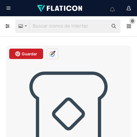
0
Guardar