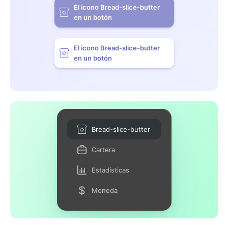
El icono Bread-slice-butter
en un botón
El icono Bread-slice-butter
en un botón
Bread-slice-butter
Cartera
Estadísticas
Moneda