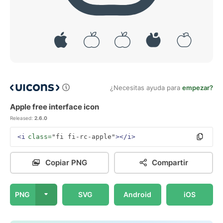
¿Necesitas ayuda para
empezar?
Apple free interface icon
Released:
2.6.0
<i
class=
"fi fi-rc-apple"
></i>
Copiar PNG
Compartir
PNG
SVG
Android
iOS