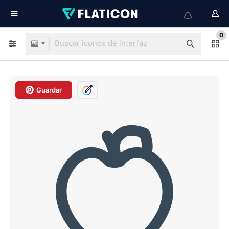
0
Guardar