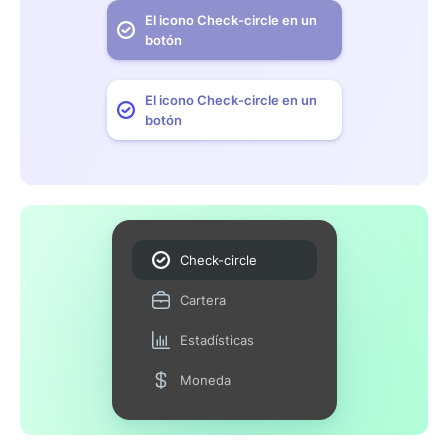
El icono Check-circle en un
botón
El icono Check-circle en un
botón
Check-circle
Cartera
Estadísticas
Moneda