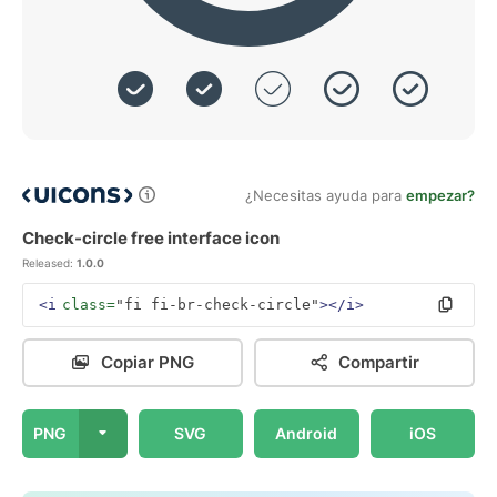
¿Necesitas ayuda para
empezar?
Check-circle free interface icon
Released:
1.0.0
<i
class=
"fi fi-br-check-circle"
></i>
Copiar PNG
Compartir
PNG
SVG
Android
iOS