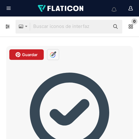
0
Guardar