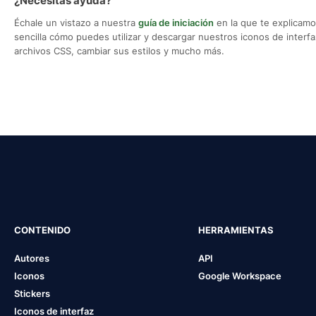
¿Necesitas ayuda?
Échale un vistazo a nuestra
guía de iniciación
en la que te explicam
sencilla cómo puedes utilizar y descargar nuestros iconos de interfaz,
archivos CSS, cambiar sus estilos y mucho más.
CONTENIDO
HERRAMIENTAS
Autores
API
Iconos
Google Workspace
Stickers
Iconos de interfaz