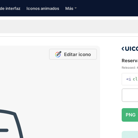
de interfaz
Iconos animados
Más
Editar icono
Reserva
Released:
<i
cl
PNG