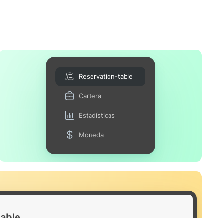
Reservation-table
Cartera
Estadísticas
Moneda
table