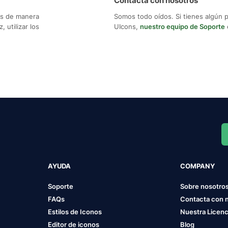
Contacta con nosotros
os de manera
Somos todo oídos. Si tienes algún 
 utilizar los
UIcons,
nuestro equipo de Soporte
AYUDA
COMPANY
Soporte
Sobre nosotro
FAQs
Contacta con 
Estilos de Iconos
Nuestra Licenc
Editor de iconos
Blog