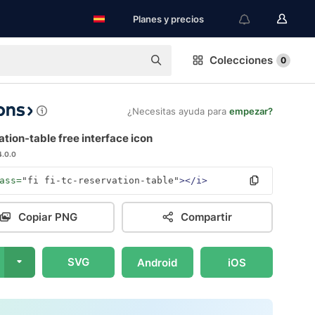
Planes y precios
Colecciones
0
¿Necesitas ayuda para
empezar?
tion-table free interface icon
4.0.0
ass=
"fi fi-tc-reservation-table"
></i>
Copiar PNG
Compartir
SVG
Android
iOS