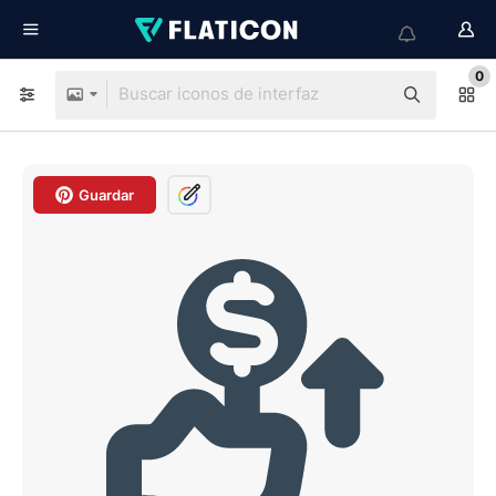
0
Guardar