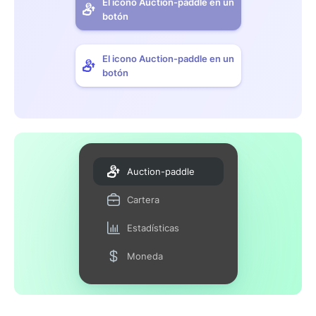
El icono Auction-paddle en un
botón
El icono Auction-paddle en un
botón
Auction-paddle
Cartera
Estadísticas
Moneda