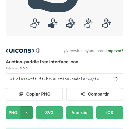
¿Necesitas ayuda para
empezar?
Auction-paddle free interface icon
Released:
3.0.0
<i
class=
"fi fi-br-auction-paddle"
></i>
Copiar PNG
Compartir
PNG
SVG
Android
iOS