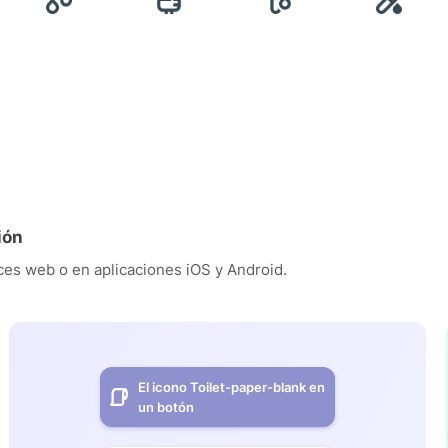
ión
es web o en aplicaciones iOS y Android.
El icono Toilet-paper-blank en
un botón