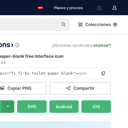
Planes y precios
Colecciones
0
¿Necesitas ayuda para
empezar?
paper-blank free interface icon
1.0.0
ass=
"fi fi-bs-toilet-paper-blank"
></i>
Copiar PNG
Compartir
SVG
Android
iOS