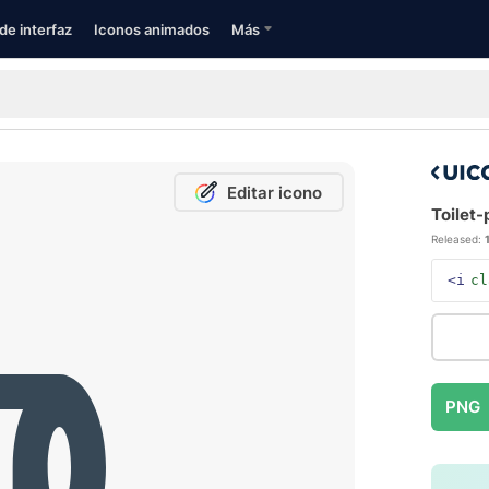
de interfaz
Iconos animados
Más
Editar icono
Toilet-
Released:
<i
cl
PNG