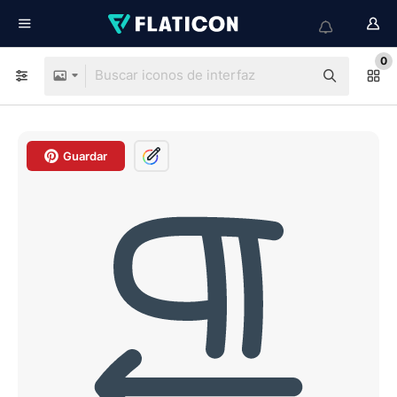
0
Guardar