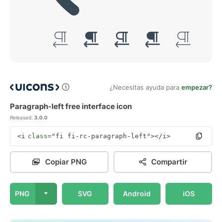
¿Necesitas ayuda para
empezar?
Paragraph-left free interface icon
Released:
3.0.0
<i
class=
"fi fi-rc-paragraph-left"
></i>
Copiar PNG
Compartir
PNG
SVG
Android
iOS