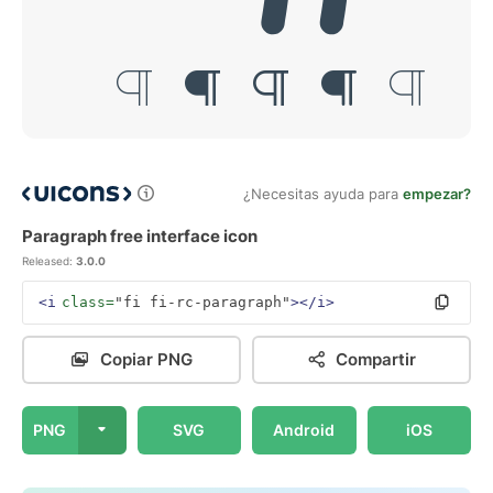
¿Necesitas ayuda para
empezar?
Paragraph free interface icon
Released:
3.0.0
<i
class=
"fi fi-rc-paragraph"
></i>
Copiar PNG
Compartir
PNG
SVG
Android
iOS