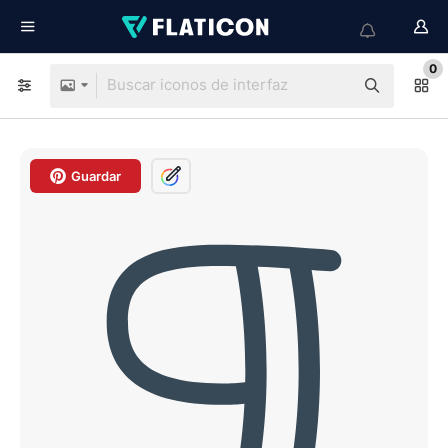
0
Guardar