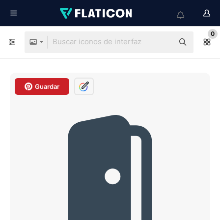
0
Guardar