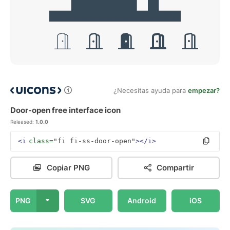
¿Necesitas ayuda para
empezar?
Door-open free interface icon
Released:
1.0.0
<i
class=
"fi fi-ss-door-open"
></i>
Copiar PNG
Compartir
PNG
SVG
Android
iOS