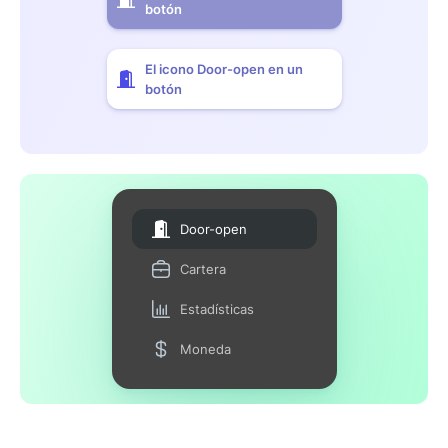
botón
El icono Door-open en un
botón
Door-open
Cartera
Estadísticas
Moneda