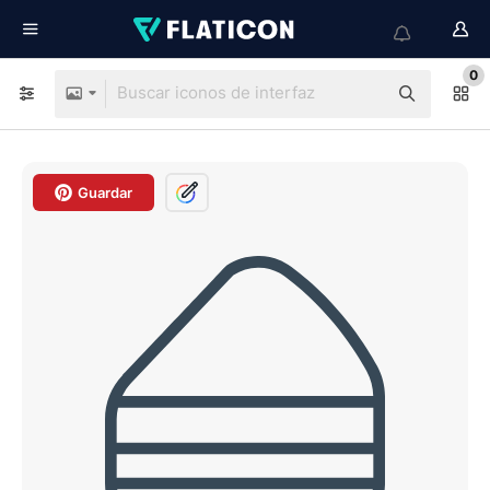
0
Guardar