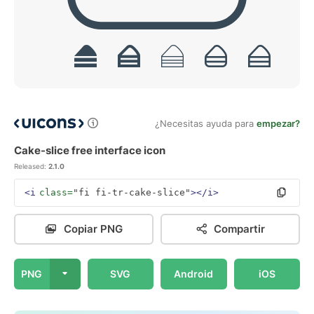
¿Necesitas ayuda para
empezar?
Cake-slice free interface icon
Released:
2.1.0
<i
class=
"fi fi-tr-cake-slice"
></i>
Copiar PNG
Compartir
PNG
SVG
Android
iOS