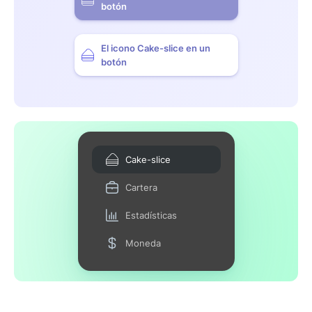
botón
El icono Cake-slice en un
botón
Cake-slice
Cartera
Estadísticas
Moneda