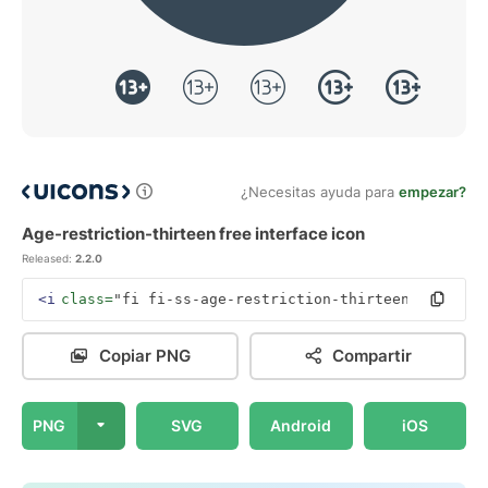
¿Necesitas ayuda para
empezar?
Age-restriction-thirteen free interface icon
Released:
2.2.0
<i
class=
"fi fi-ss-age-restriction-thirteen"
></i>
Copiar PNG
Compartir
PNG
SVG
Android
iOS