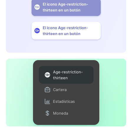
El icono Age-restriction-
thirteen en un botón
El icono Age-restriction-
thirteen en un botón
Age-restriction-
thirteen
Cartera
Estadísticas
Moneda