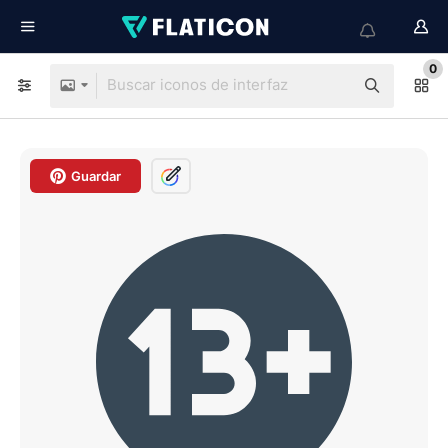
0
Guardar