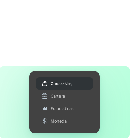
Chess-king
Cartera
Estadísticas
Moneda