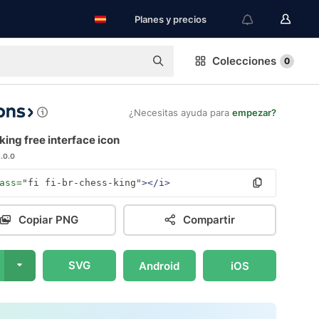
Planes y precios
Colecciones
0
¿Necesitas ayuda para
empezar?
ing free interface icon
1.0.0
ass=
"fi fi-br-chess-king"
></i>
Copiar PNG
Compartir
SVG
Android
iOS