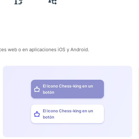
es web o en aplicaciones iOS y Android.
El icono Chess-king en un
botón
El icono Chess-king en un
botón