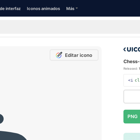
de interfaz
Iconos animados
Más
Editar icono
Chess-k
Released:
<i
cl
PNG