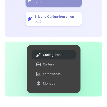
botón
El icono Curling-iron en un
botón
Curling-iron
Cartera
Estadísticas
Moneda