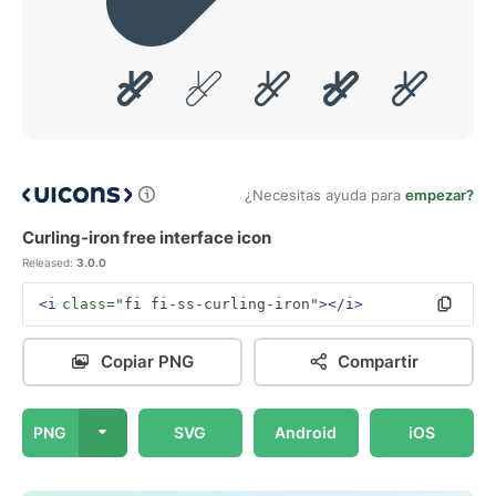
¿Necesitas ayuda para
empezar?
Curling-iron free interface icon
Released:
3.0.0
<i
class=
"fi fi-ss-curling-iron"
></i>
Copiar PNG
Compartir
PNG
SVG
Android
iOS