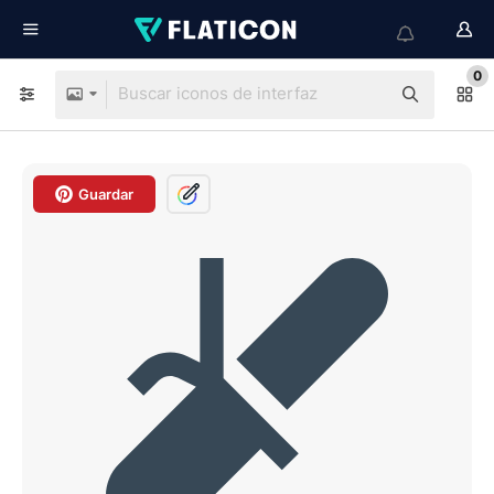
0
Guardar