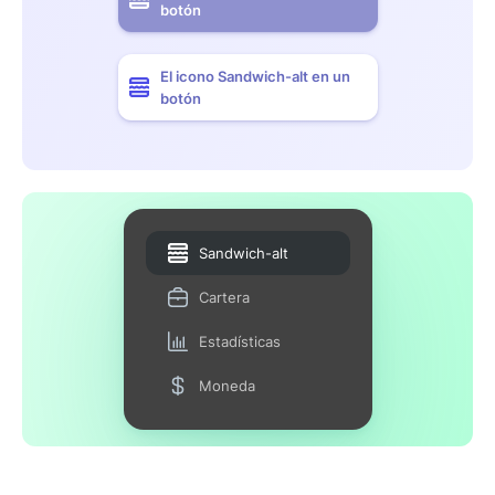
botón
El icono Sandwich-alt en un
botón
Sandwich-alt
Cartera
Estadísticas
Moneda