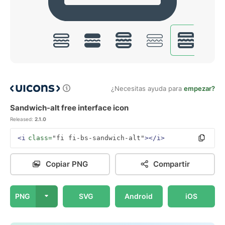
¿Necesitas ayuda para
empezar?
Sandwich-alt free interface icon
Released:
2.1.0
<i
class=
"fi fi-bs-sandwich-alt"
></i>
Copiar PNG
Compartir
PNG
SVG
Android
iOS