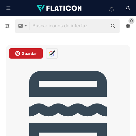
0
Guardar