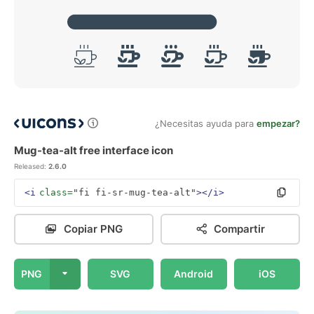
¿Necesitas ayuda para
empezar?
Mug-tea-alt free interface icon
Released:
2.6.0
<i
class=
"fi fi-sr-mug-tea-alt"
></i>
Copiar PNG
Compartir
PNG
SVG
Android
iOS