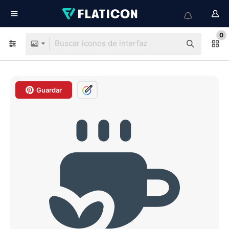
0
Guardar