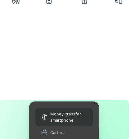
Money-transfer-
smartphone
Cartera