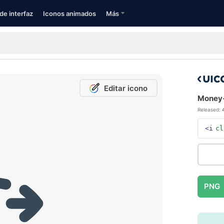
de interfaz
Iconos animados
Más
Editar icono
Money-
Released:
<i
cl
PNG