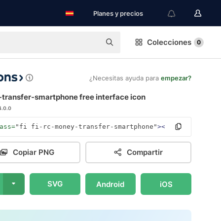
Planes y precios
Colecciones
0
¿Necesitas ayuda para
empezar?
transfer-smartphone free interface icon
4.0.0
ass=
"fi fi-rc-money-transfer-smartphone"
></i>
Copiar PNG
Compartir
SVG
Android
iOS