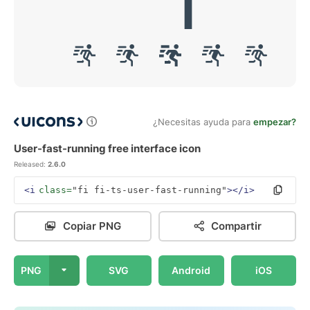
¿Necesitas ayuda para
empezar?
User-fast-running free interface icon
Released:
2.6.0
<i
class=
"fi fi-ts-user-fast-running"
></i>
Copiar PNG
Compartir
PNG
SVG
Android
iOS