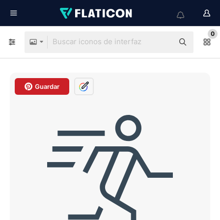
0
Guardar