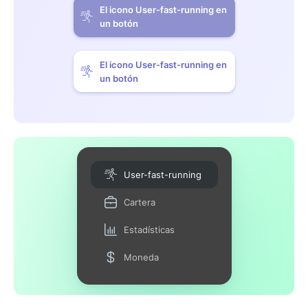
El icono User-fast-running en
un botón
El icono User-fast-running en
un botón
User-fast-running
Cartera
Estadísticas
Moneda