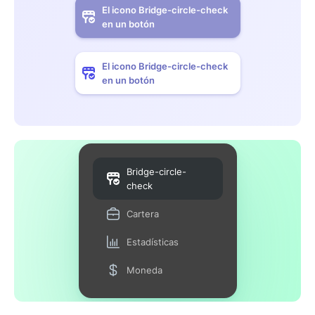
El icono Bridge-circle-check
en un botón
El icono Bridge-circle-check
en un botón
Bridge-circle-
check
Cartera
Estadísticas
Moneda