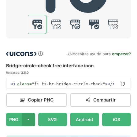
¿Necesitas ayuda para
empezar?
Bridge-circle-check free interface icon
Released:
2.5.0
<i
class=
"fi fi-br-bridge-circle-check"
></i>
Copiar PNG
Compartir
PNG
SVG
Android
iOS