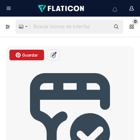
0
Guardar