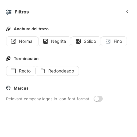
Filtros
0
Anchura del trazo
Normal
Negrita
Sólido
Fino
Iconos
Iconos de interfaz
Terminación
Recto
Redondeado
19
Iconos de interfaz de
Alinear-
Marcas
justificar
Relevant company logos in icon font format.