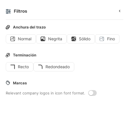
Filtros
0
Anchura del trazo
Normal
Negrita
Sólido
Fino
Iconos
Stickers
Iconos animados
Iconos de interfaz
Terminación
Recto
Redondeado
24
Iconos de interfaz de
Marcas
Aromaterapia
Relevant company logos in icon font format.