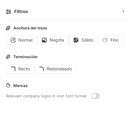
Filtros
0
Anchura del trazo
Normal
Negrita
Sólido
Fino
Iconos
Stickers
Iconos animados
Iconos de interfaz
Terminación
Recto
Redondeado
14
Iconos de interfaz de
Bomba-de-
Marcas
combustible
Relevant company logos in icon font format.