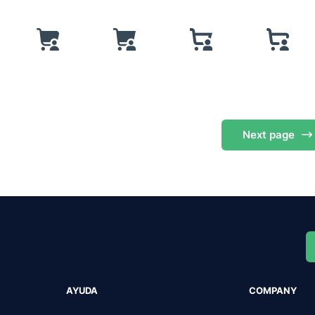
Next
page
AYUDA
COMPANY