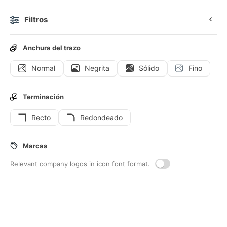
Filtros
0
Anchura del trazo
Normal
Negrita
Sólido
Fino
Iconos
Stickers
Iconos animados
Iconos de interfaz
Terminación
Recto
Redondeado
37
Iconos de interfaz de
Contenido
Marcas
Relevant company logos in icon font format.