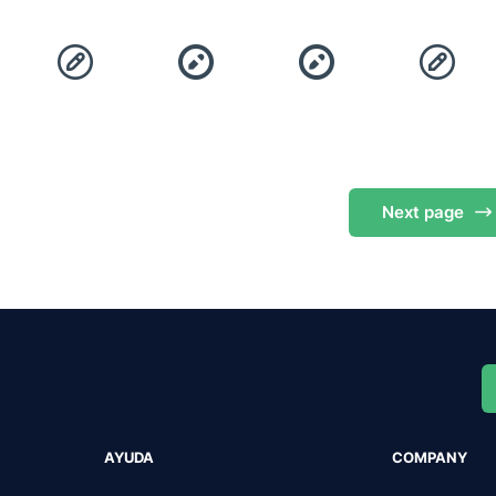
Next
page
AYUDA
COMPANY