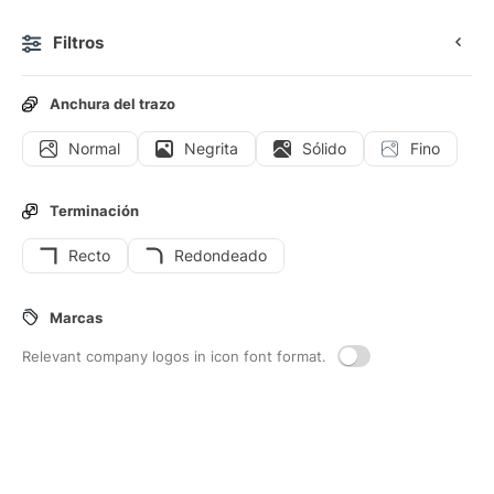
Filtros
0
Anchura del trazo
Normal
Negrita
Sólido
Fino
Iconos
Stickers
Iconos animados
Iconos de interfaz
Terminación
Recto
Redondeado
190
Iconos de interfaz de
Factura
Marcas
Relevant company logos in icon font format.