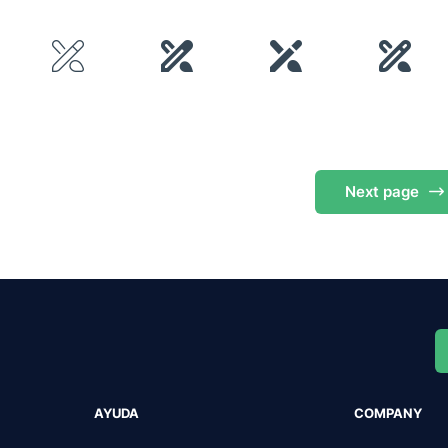
Next
page
AYUDA
COMPANY