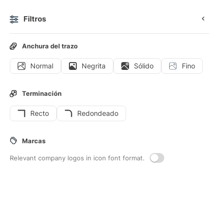
Filtros
0
Anchura del trazo
Normal
Negrita
Sólido
Fino
Iconos
Iconos animados
Iconos de interfaz
Terminación
Recto
Redondeado
27
Iconos de interfaz de
Limite-de-
Marcas
edad-de-los-ninos
Relevant company logos in icon font format.