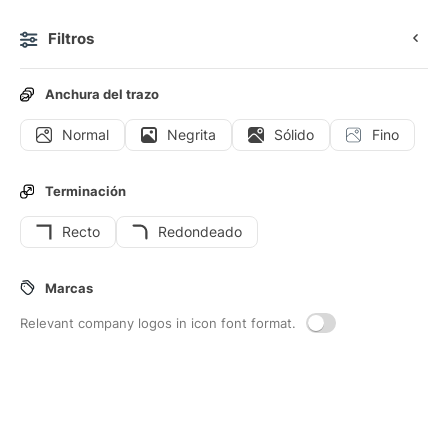
Filtros
0
Anchura del trazo
Normal
Negrita
Sólido
Fino
Iconos
Iconos de interfaz
Terminación
Recto
Redondeado
129
Iconos de interfaz de
Ordenar-
Marcas
abajo
Relevant company logos in icon font format.