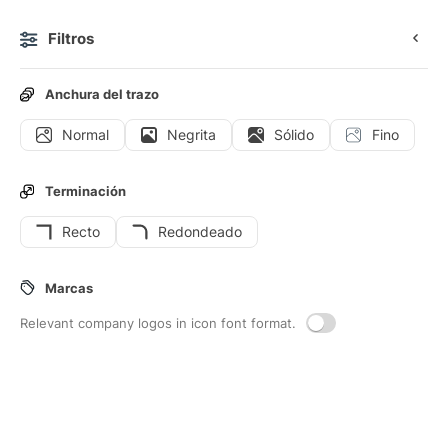
Filtros
0
Anchura del trazo
Normal
Negrita
Sólido
Fino
Iconos
Stickers
Iconos animados
Iconos de interfaz
Terminación
Recto
Redondeado
56
Iconos de interfaz de
Pala
Marcas
Relevant company logos in icon font format.