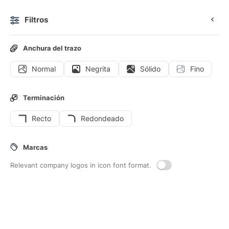
Filtros
0
Anchura del trazo
Normal
Negrita
Sólido
Fino
Iconos
Stickers
Iconos animados
Iconos de interfaz
Terminación
Recto
Redondeado
24
Iconos de interfaz de
Reino-animal
Marcas
Relevant company logos in icon font format.