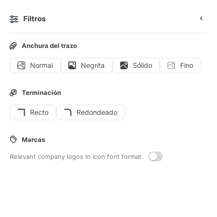
Filtros
0
Anchura del trazo
Normal
Negrita
Sólido
Fino
Iconos
Stickers
Iconos animados
Iconos de interfaz
Terminación
Recto
Redondeado
61
Iconos de interfaz de
Tornillo
Marcas
Relevant company logos in icon font format.