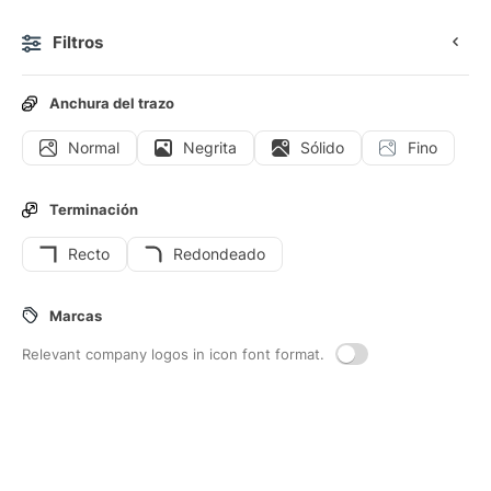
Filtros
0
Anchura del trazo
Normal
Negrita
Sólido
Fino
Iconos
Stickers
Iconos animados
Iconos de interfaz
Terminación
Recto
Redondeado
190
Iconos de interfaz de
Ventanas
Marcas
Relevant company logos in icon font format.