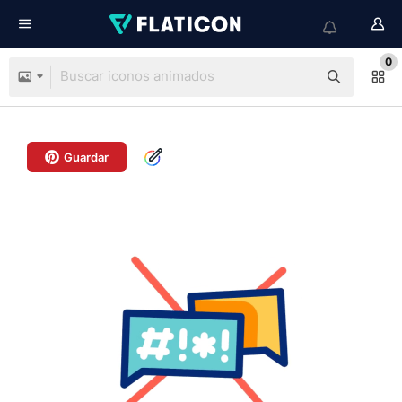
0
Guardar