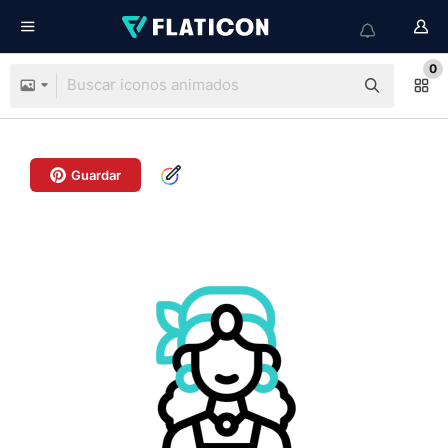
0
Guardar