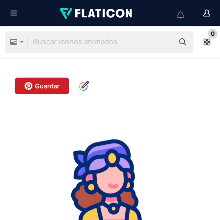
0
Guardar