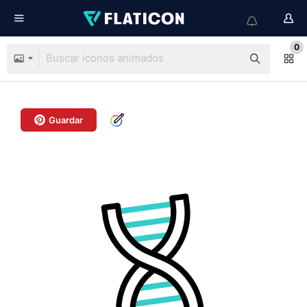
0
Guardar