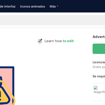
de interfaz
Iconos animados
Más
Advert
Learn how
to edit
Licencia
Gratis p
Se requi