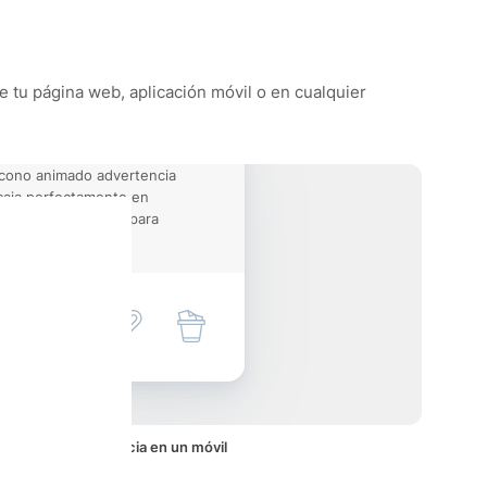
e tu página web, aplicación móvil o en cualquier
icono animado advertencia
aja perfectamente en
yectos de interfaz para
iles.
 animado advertencia en un móvil