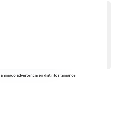
1x
1.5x
2x
no animado advertencia en distintos tamaños