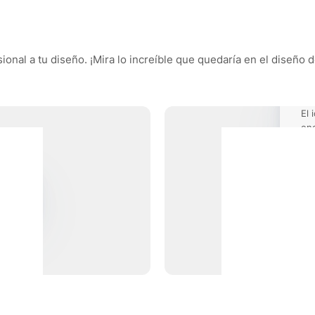
onal a tu diseño. ¡Mira lo increíble que quedaría en el diseño d
El 
enc
pro
móv
rfaces
tificación
Icono