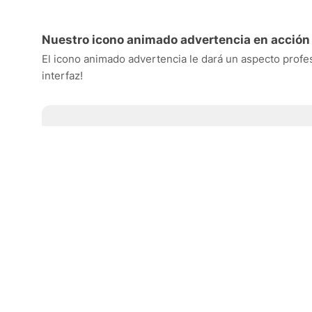
Nuestro icono animado advertencia en acción
El icono animado advertencia le dará un aspecto profesi
interfaz!
advertencia
Ideal para diseñar inte
Icono animado advertencia en una no