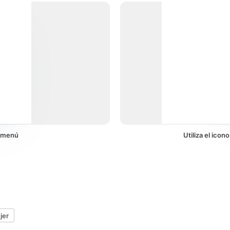
n menú
Utiliza el ico
jer