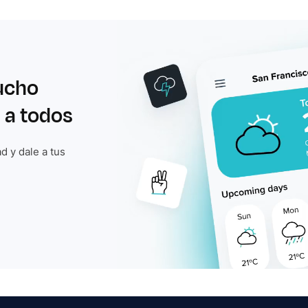
ucho
 a todos
d y dale a tus