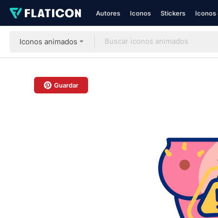
Autores
Iconos
Stickers
Iconos 
Iconos animados
Guardar