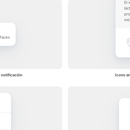
El 
lác
pro
móv
rfaces
notificación
Icono an