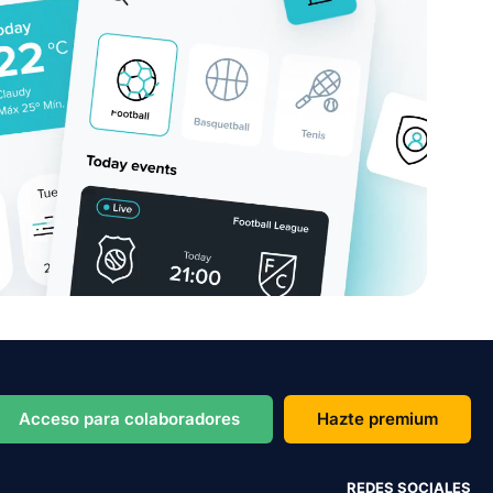
Acceso para colaboradores
Hazte premium
REDES SOCIALES