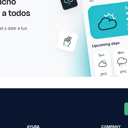
ucho
 a todos
d y dale a tus
AYUDA
COMPANY