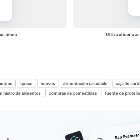
n un menú
Utiliza el icono 
ácteos
queso
huevos
alimentación saludable
caja de cart
ministro de alimentos
compras de comestibles
fuente de proteín