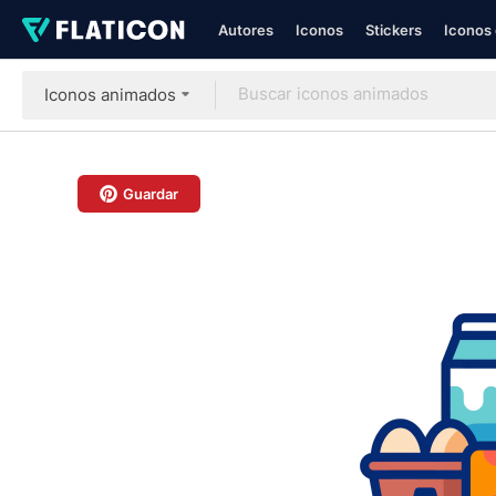
Autores
Iconos
Stickers
Iconos 
Iconos animados
Guardar