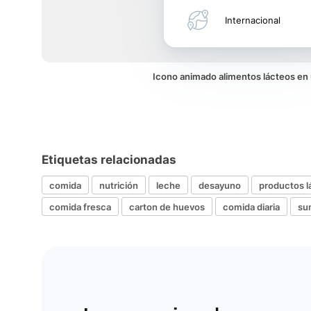
Internacional
Icono animado alimentos lácteos e
Etiquetas relacionadas
comida
nutrición
leche
desayuno
productos l
comida fresca
carton de huevos
comida diaria
su