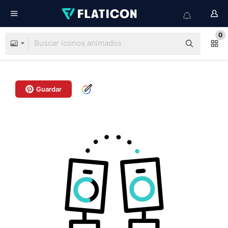
0
Guardar