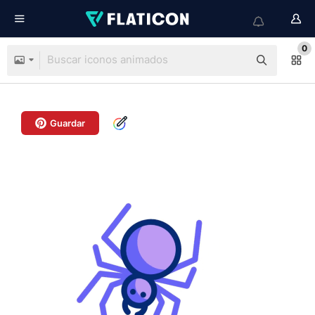
0
Guardar