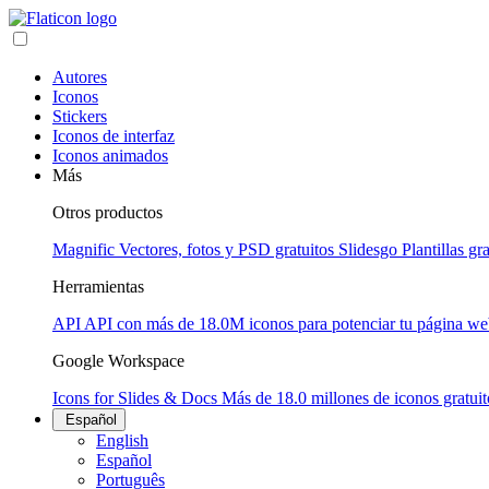
Autores
Iconos
Stickers
Iconos de interfaz
Iconos animados
Más
Otros productos
Magnific
Vectores, fotos y PSD gratuitos
Slidesgo
Plantillas gr
Herramientas
API
API con más de 18.0M iconos para potenciar tu página we
Google Workspace
Icons for Slides & Docs
Más de 18.0 millones de iconos gratuit
Español
English
Español
Português