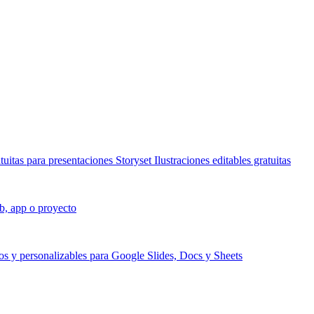
atuitas para presentaciones
Storyset
Ilustraciones editables gratuitas
b, app o proyecto
os y personalizables para Google Slides, Docs y Sheets