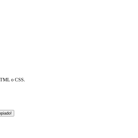
o HTML o CSS.
opiado!