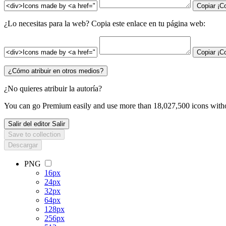
Copiar
¡C
¿Lo necesitas para la web? Copia este enlace en tu página web:
Copiar
¡C
¿Cómo atribuir en otros medios?
¿No quieres atribuir la autoría?
You can go
Premium
easily and use more than 18,027,500 icons witho
Salir del editor
Salir
Save to collection
Descargar
PNG
16px
24px
32px
64px
128px
256px